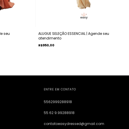
e seu
ALUGUE SELEÇÃO ESSENCIAL | Agende seu
atendimento
R$950,00
ENTRE EM CONTATO
5562999288918
55 62 9.99288918
contatoeasydressed@gmail.com